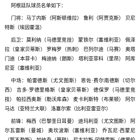
阿根廷队球员名单如下：
门将：马丁内斯（阿斯顿维拉） 鲁利（阿贾克斯） 贝尼
特斯（埃因霍温）
后卫：莫利纳（马德里竞技） 蒙铁尔（塞维利亚） 佩泽
拉（皇家贝蒂斯） 罗梅罗（热刺） 巴列尔迪（马赛） 奥塔
门迪（本菲卡） 梅迪纳（朗斯） 塔利亚菲科（里昂） 阿库
尼亚（塞维利亚）
中场：帕雷德斯（尤文图斯） 恩佐·费尔南德斯（切尔
西） 吉多·罗德里格斯（皇家贝蒂斯） 德保罗（马德里竞
技） 帕拉西奥斯（勒沃库森） 麦卡利斯特（布莱顿） 阿尔
马达（亚特兰大联） 洛塞尔索（比利亚雷亚尔）
前锋：梅西（巴黎圣日耳曼） 迪玛利亚（尤文图斯） 阿
尔瓦雷斯（曼城） 奥坎波斯（塞维利亚） 乔瓦尼·西蒙尼
（那不勒斯） 加纳乔（曼联） 尼古拉斯·冈萨雷斯（佛罗伦