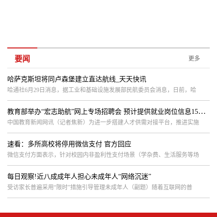
要闻
更多
哈萨克斯坦将同卢森堡建立直达航线_天天快讯
哈通社6月29日消息，据工业和基础设施发展部民航委员会消息，日前，哈
教育部举办“宏志助航”网上专场招聘会 预计提供就业岗位信息15万余条
中国教育新闻网讯（记者焦新）为进一步搭建人才供需对接平台，推进实施
速看：多所高校将停用微信支付 官方回应
微信支付方面表示，针对校园内非盈利性支付场景（学杂费、生活服务等场
每日观察!近八成成年人担心未成年人“网络沉迷”
受访家长普遍采用“限时”措施引导管理未成年人（副题）随着互联网的普