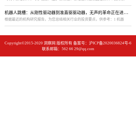
机器人跳槽：从刚性驱动器到准直驱驱动器，无声的革命正在进行；特斯拉可能转行！投资者看好哪家？
根据最近的机构研究报告，为您总结相关行业的投资要点，供参考：1 机器
Copyright©2015-2020
洞察网
版权所有 备案号：
沪ICP备2020036824号-6
联系邮箱：562 66 29@qq.com