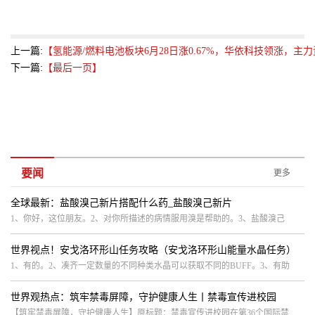
上一篇:
【氢能源/燃料电池板块6月28日涨0.67%，华依科技领涨，主力
下一篇:
【最后一页】
要闻
更多
全球最新：盐酸溴己新片搭配什么药_盐酸溴己新片
1、你好，这位朋友。2、对你所描述的病情服用溴是帮助的。3、盐酸溴己
世界视点！安戈洛环形山任务攻略（安戈洛环形山能量水晶任务）
1、有的。2、凑齐一定数量的不同种类水晶可以获取不同的BUFF。3、有助
世界观热点：筑牢禁毒屏障，守护健康人生丨禁毒宣传进校园
【筑牢禁毒屏障，守护健康人生】原标题：禁毒宣传进校园在第36个国际禁