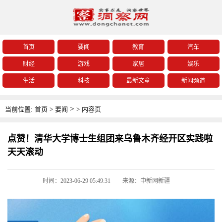
首页
要闻
教育
汽车
财经
游戏
家居
娱乐
生活
科技
最新文章
新闻频道
>
当前位置:
首页
>
要闻
>
内容页
点赞！清华大学博士生组团来乌鲁木齐经开区实践啦
天天滚动
时间：2023-06-29 05:49:31
来源：中新网新疆